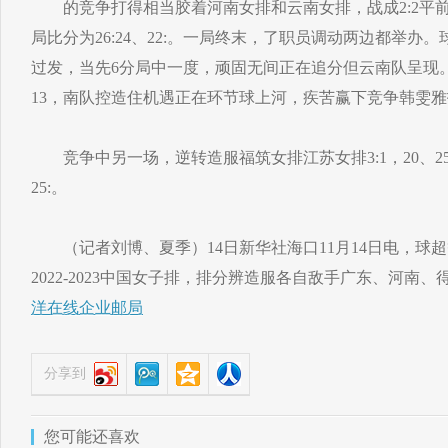
的竞争打得相当胶着河南女排和云南女排，战成2:2平前四局两边
局比分为26:24、22:。一局终末，了职员调动两边都举办
过发，当先6分局中一度，顽固无间正在追分但云南队呈现。
13，南队控造住机遇正在环节球上河，疾苦赢下竞争韩雯
竞争中另一场，逆转造服福筑女排江苏女排3:1，20、25:22、
25:。
（记者刘博、夏季）14日新华社海口11月14日电，球
2022-2023中国女子排，排分辨造服各自敌手广东、河南
洋在线企业邮局
分享到
您可能还喜欢