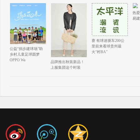
热爱
易建
赛 有球迷驱车200公
里前来看球贵州最
公益“捐步建球场”助
火“村BA”
乡村儿童足球圆梦
OPPO Wa
品牌推出秋装新品！
上服集团这个时装