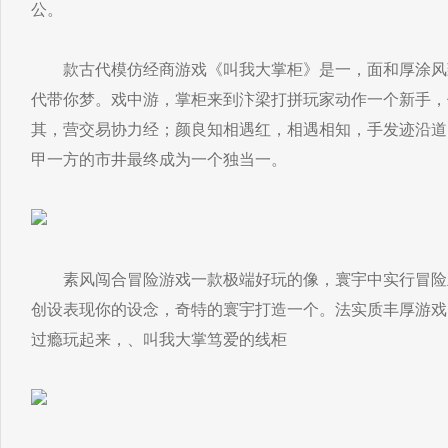
公。
款古代模仿经商游戏《叫我大掌柜》是一，面和厚涂风
代带你梦。戏中游，掌柜来到汴梁打拼玩家动作一个新手，
其，营交易协力经；颜良知相遇红，相遇相知，手发迹沿道
甲一方的市井最终成为一个独当一。
素风闯合冒险游戏一款极端好玩的像，寰宇中实行冒险
创设表现你的设念，奇特的寰宇打造一个。法实质丰厚游戏
过瘾玩起来，、叫我大掌笃爱的线柜