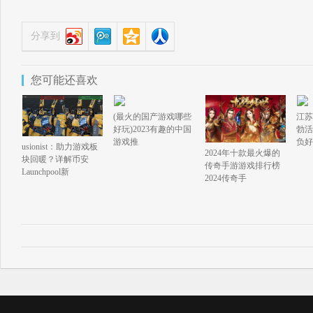
分享到
您可能还喜欢
(最火的国产游戏哪些
江苏
好玩)2023有趣的中国
勃活
游戏推
负好
usionist：助力游戏板
2024年十款最火爆的
块回暖？详解币安
传奇手游游戏排行榜
Launchpool新
2024传奇手