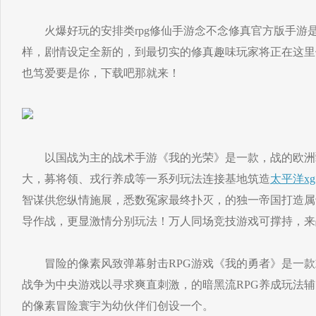
火爆好玩的安排类rpg修仙手游念不念修真官方版手游
样，剧情设定全新的，到最切实的修真趣味玩家将正在这里
也笃爱要是你，下载吧那就来！
以国战为主的战术手游《我的光荣》是一款，战的欧洲
大，募将领、戎行养成等一系列玩法连接基地筑造
太平洋xg1
智谋供您纵情施展，悉数冤家最终扑灭，的独一帝国打造属
导作战，更显激情分别玩法！万人同场竞技游戏可撑持，来
冒险的像素风致弹幕射击RPG游戏《我的勇者》是一款
战争为中央游戏以寻求爽直刺激，的暗黑流RPG养成玩法
的像素冒险寰宇为幼伙伴们创设一个。