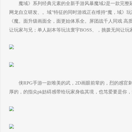
魔域》系列经典元素的全新手游风暴魔域2是一款完整延
网龙自立研发、。域”特征的同时游戏正在维持“魔，域》
《魔。面升级画面全，面更始体系全。屏团战千人同戏 高
让玩家与兄；单人副本等玩法寰宇BOSS、，挑拨无间让玩
侠RPG手游一款唯美的武，2D画眼前辈的，烈的感官
厚的，的指尖pk妨碍感带给玩家身临其境，也笃爱要是你