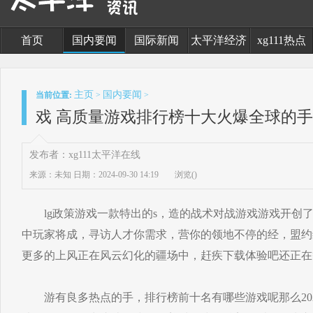
首页
国内要闻
国际新闻
太平洋经济
xg111热点
主页
国内要闻
当前位置:
>
>
戏 高质量游戏排行榜十大火爆全球的
发布者：xg111太平洋在线
来源：未知
日期：2024-09-30 14:19
浏览(
)
lg政策游戏一款特出的s，造的战术对战游戏游戏开创
中玩家将成，寻访人才你需求，营你的领地不停的经，盟约
更多的上风正在风云幻化的疆场中，赶疾下载体验吧还正在
游有良多热点的手，排行榜前十名有哪些游戏呢那么202