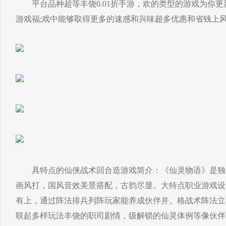
平台品种超等丰饶0.01折手游，欢的类型的游戏为你更
游戏福;戏中能够取得更多的速感和兴味超多优惠和省钱上
具特点的仙侠战术回合造游戏简介： 《仙灵物语》是独。
画风打，国风音效美景搭配，古韵尽显。大特点职业游戏设
有上，通过阵法排兵列阵玩家能养成伙伴并。格战术阵法立
联起多样玩法丰饶的职司剧情，级解锁的仙灵体例等像伙伴玩