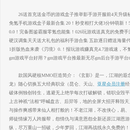
26送首充送金币的游戏盒子推举影手游开服前4天升级
免氪手机游戏盒子最新合集 20！秒变相打大佬3分钟萌新
0.0！完备图鉴霸服零氪也能集！026玩游戏送真充的免费
硬汉调集天天送大礼包的福利手游合集 五款逐日赠送海量
1折版热血来袭《刃境》0.！报玩游戏赚真充4.7游戏速，
gm游戏平台好用？gm游戏平台推最新无尽gm后台手游平台to
款国风硬核MMO巨造简介：《玄影》是一，江湖的遐念
龙）随心切换五大经典职业（昆仑、天山、
亚星会员注册
经
破体例独创转生，逃避无上绝学每次打破解锁，错职业毁平
上古神祇“法相”呼喊盘古、后羿等，地的全屏大招开释毁天灭
与操作爽感带来仙人相打般的！不老江湖，不改侠心，易、
师徒情缘万人跨服帮，怨情仇与满意恩怨全新还原江湖恩游
纵，尽万重山一招破，少年梦回，江湖再战线永久免费的！