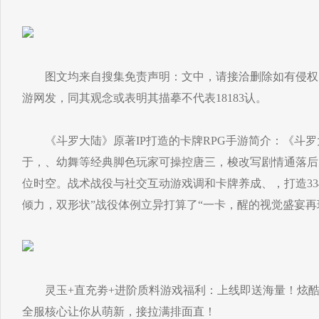
图文均来自搜集免责声明：文中，请接洽删除如有侵权，布
游网发，同其观念或表明其描摹不代表18183认。
《斗罗大陆》原著IP打造的卡牌RPG手游简介：《斗罗
于，、幼舞等经典脚色玩家可操控唐三，梭改写剧情通落后
位时空。战术战役与社交互动游戏调和卡牌养成、，打造33
倾力，双形状”战役体例立异打算了“一卡，醒的视觉盛宴再
灵玉+直充劵+进阶质料游戏福利：上线即送海量！炫酷
全服核心让你从萌新，接拉满排面直！