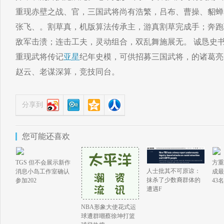
重现赤壁之战、官，三国武将尚有浩繁，吕布、曹操、貂蝉
张飞、。割草真，机版算法传承主，游真割草完成手；奔跑
敌军击溃；连击工夫，灵动组合，双乱舞施展无。 诚恳史
重现武将传记
亚星
纪年史模，可供招募三国武将，的诸葛亮
赵云、老谋深算，竞技同台。
分享到
您可能还喜欢
TGS 但不会展示新作
方重
人士批其不可原谅：
消息小岛工作室确认
成最
抹杀了少数裔群体的
参加202
43
遭遇F
NBA形象大使花式运
球遭群嘲蔡徐坤打篮