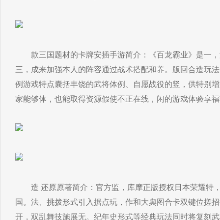
款三国题材的卡牌安插手游简介：《百龙霸业》是一，
三，成来加强本人的阵容通过战术搭配和养。版回合造玩法
例游戏特点囊括丰饶的武将体例、自愿战役的竖，供特别增
家能够体，也能取得资源假使不正在线，闲的游戏体验享福
造 还原原著简介：官方监，库摩正版授权日本荣耀特，
国。法、挑拨形式引入据点玩，作和大舆图合卡双键位搓招
开，双乱舞技施展无。纪年史形式等经典玩法同时将复刻武