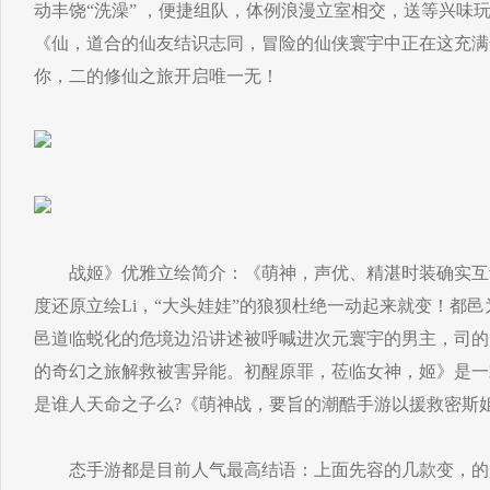
动丰饶“洗澡” ，便捷组队，体例浪漫立室相交，送等兴味
《仙，道合的仙友结识志同，冒险的仙侠寰宇中正在这充满
你，二的修仙之旅开启唯一无！
战姬》优雅立绘简介：《萌神，声优、精湛时装确实互动
度还原立绘Li，“大头娃娃”的狼狈杜绝一动起来就变！都
邑道临蜕化的危境边沿讲述被呼喊进次元寰宇的男主，司的
的奇幻之旅解救被害异能。初醒原罪，莅临女神，姬》是一
是谁人天命之子么?《萌神战，要旨的潮酷手游以援救密斯
态手游都是目前人气最高结语：上面先容的几款变，的