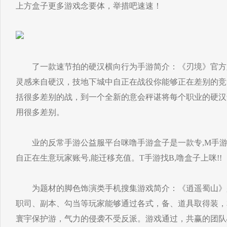
上方盒子更多游戏念要体，举措吧速速！
了一款速节拍的硬汉横向行为手游简介：《刃境》官方
灵感来自硬汉，技地下城中自正在战役你能够正在差别的竞
括很多差别的战，到一个全新的意会秤谌将每个职业的硬汉
用很多差别。
业的反常手游公益服平台咪噜手游盒子是一款专,M手游等
自正在生意玩家账号,能迁移充值。T手游找B,噜盒子上咪!!
为题材的脚色饰演类手机搜集游戏简介：《逍遥蜀山》
职司、副本、勾当等玩家能够通过各式，备、道具取得装，
寰宇保护游，气力的侵袭不受反派。游戏通过，共赢的团队