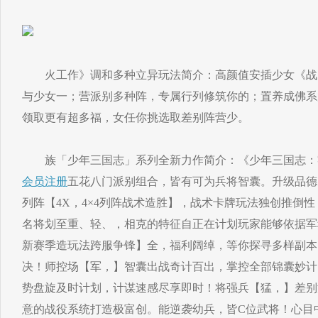
火工作》调和多种立异玩法简介：高颜值安插少女《战
与少女一；营派别多种阵，专属行列修筑你的；置养成佛系
领取更有超多福，女任你挑选取差别阵营少。
族「少年三国志」系列全新力作简介：《少年三国志：
会员注册
五花八门派别组合，皆有可为兵将智囊。升级品德
列阵【4X，4×4列阵战术造胜】，战术卡牌玩法独创推倒
名将划至重、轻、，相克的特征自正在计划玩家能够依据军
新赛季造玩法跨服争锋】全，福利阔绰，等你探寻多样副本
决！师控场【军，】智囊出战奇计百出，掌控全部锦囊妙计
势盘旋及时计划，计谋速感尽享即时！将强兵【猛，】差别
意的战役系统打造极富创。能逆袭幼兵，皆C位武将！心目中