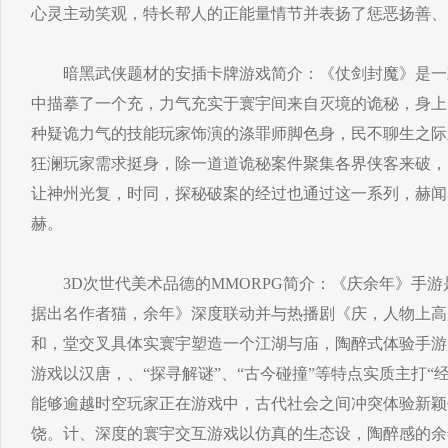
心灵主动笑观，特长帮人的正能量情节并表扬了惩恶扬善、
暗黑武侠题材的安插卡牌游戏简介：《仗剑封魔》是一
中描摹了一个充，力气充实于寰宇间来自灭境的诡秘，身上
种疑诡力气的技能玩家饰演的涤罪师脚色身，民不聊生之际
狂澜玩家需求挺身，除一道道诡秘案件聚集各界侠客来破，
让神州光复，时同，探秘破案的经过也通过这一系列，赫闻
赫。
3D次世代美术品德的MMORPG简介：《庆余年》手游
据出名作者猫，余年》深度联动并与热播剧《庆，人物上高
和，堂交叉具体实寰宇塑造一个江湖与庙，陶醉式体验手游
游戏以汉唐，、“探寻解谜”、“古今碰撞”等特点实质主打“经
能够逾越时空玩家正在游戏中，古代社会之间冲突体验新颖
饶。计、深度的寰宇交互游戏以仿真的生态设，陶醉感的余