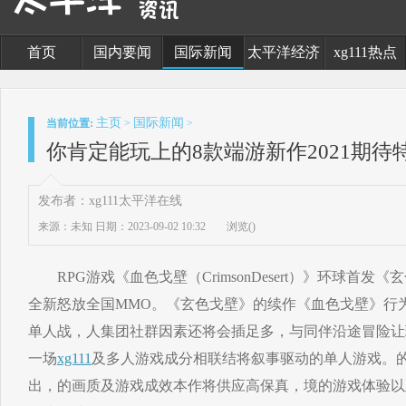
首页
国内要闻
国际新闻
太平洋经济
xg111热点
主页
国际新闻
当前位置:
>
>
你肯定能玩上的8款端游新作2021期待
发布者：xg111太平洋在线
来源：未知
日期：2023-09-02 10:32
浏览(
)
RPG游戏《血色戈壁（CrimsonDesert）》环球首发《玄色
全新怒放全国MMO。《玄色戈壁》的续作《血色戈壁》行
单人战，人集团社群因素还将会插足多，与同伴沿途冒险让
一场
xg111
及多人游戏成分相联结将叙事驱动的单人游戏。
出，的画质及游戏成效本作将供应高保真，境的游戏体验以及