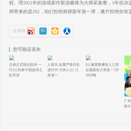
程。理2021年的游戏新作新游酱将为大师采集整，1年你
师带来的是202，咱们拒绝画饼新年第一弹，播片拒绝你肯
分享到
您可能还喜欢
主帅正式抵达杭州 一
人落马 反腐严查仍在
8人被查数量惊人江苏
行3人到来中国篮球之
进行中!大快人心! 江
反腐真给力突发！5月
队官宣
苏省一
28日晚
广东
推介